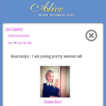
Live Support
Switch to full version
Eng
Fra
Esp
Deu
|
Рус
|
|
|
Anastasiya : I am young pretty woman who want to find 
больше фото