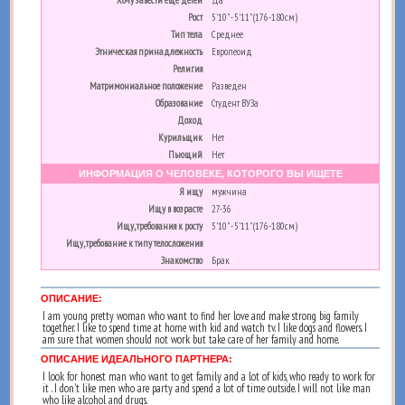
Хочу завести еще детей
Да
Рост
5'10" - 5'11" (176-180см)
Тип тела
Среднее
Этническая принадлежность
Европеоид
Религия
Матримониальное положение
Разведен
Образование
Студент ВУЗа
Доход
Курильщик
Нет
Пьющий
Нет
ИНФОРМАЦИЯ О ЧЕЛОВЕКЕ, КОТОРОГО ВЫ ИЩЕТЕ
Я ищу
мужчина
Ищу в возрасте
27-36
Ищу, требования к росту
5'10" - 5'11" (176-180см)
Ищу, требование к типу телосложения
Знакомство
Брак
ОПИСАНИЕ:
I am young pretty woman who want to find her love and make strong big family
together. I like to spend time at home with kid and watch tv. I like dogs and flowers. I
am sure that women should not work but take care of her family and home.
ОПИСАНИЕ ИДЕАЛЬНОГО ПАРТНЕРА:
I look for honest man who want to get family and a lot of kids, who ready to work for
it . I don't like men who are party and spend a lot of time outside. I will not like man
who like alcohol and drugs.