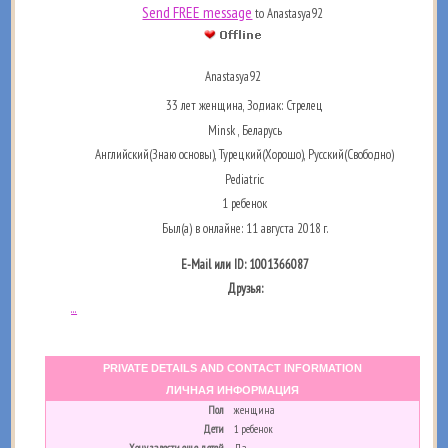
Send FREE message
to Anastasya92
Anastasya92
33 лет женщина, Зодиак: Стрелец
Minsk , Беларусь
Английский(Знаю основы), Турецкий(Хорошо), Русский(Свободно)
Pediatric
1 ребенок
Был(а) в онлайне: 11 августа 2018 г.
E-Mail или ID: 1001366087
Друзья:
...
PRIVATE DETAILS AND CONTACT INFORMATION
ЛИЧНАЯ ИНФОРМАЦИЯ
Пол
женщина
Дети
1 ребенок